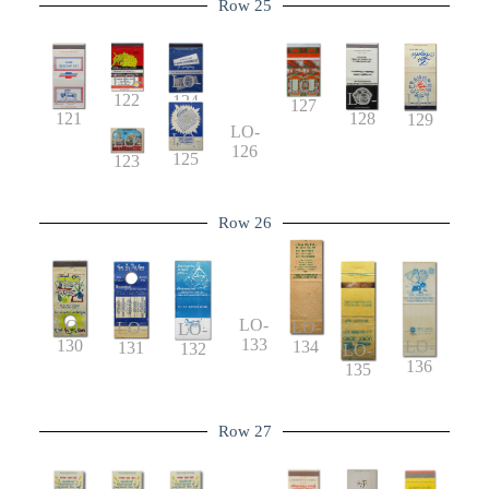
Row 25
LO-
LO-
LO-
LO-
LO-
LO-
122
124
127
128
121
129
LO-
LO-
LO-
126
125
123
Row 26
LO-
LO-
LO-
LO-
LO-
133
130
134
LO-
131
132
LO-
136
135
Row 27