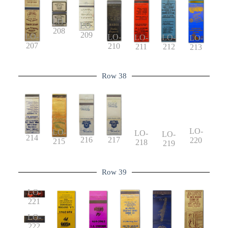
LO-
LO-
208
209
LO-
LO-
LO-
LO-
LO-
207
210
211
212
213
Row 38
LO-
LO-
LO-
LO-
LO-
LO-
LO-
214
216
217
220
215
218
219
Row 39
LO-
221
LO-
222