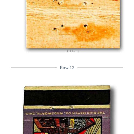
LU-17
Row 12