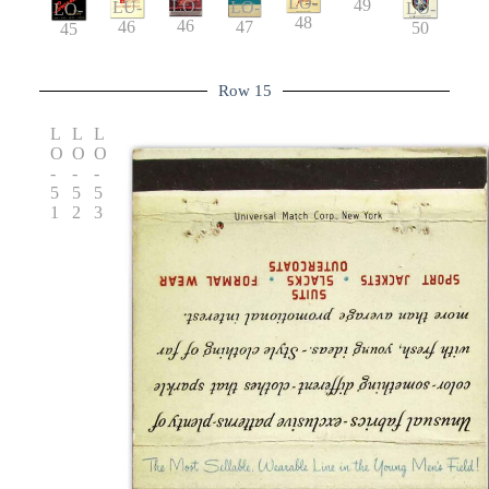
LO-
49
LO-
LU-
LO-
LO-
LO-
48
46
46
47
50
45
Row 15
L
L
L
O
O
O
-
-
-
5
5
5
1
2
3