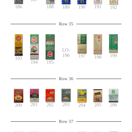
LO-
LO-
LO-
LO-
LO-
LO-
186
191
188
189
190
192
Row 35
LO-
LO-
LO-
LO-
LO-
196
199
197
LO-
LO-
198
193
194
195
Row 36
LO-
LO-
LO-
LO-
LO-
LO-
LO-
201
203
205
206
202
200
204
Row 37