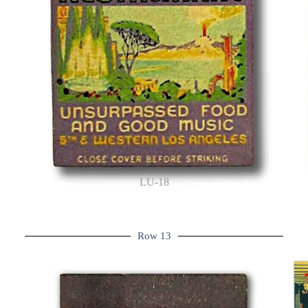
LU-18
Row 13