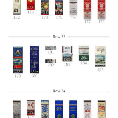
LO-
173
LO-
LO-
LO-
LO-
LO-
LO-
172
174
175
176
177
178
Row 33
LO-
181
LO-
LO-
LO-
184
183
182
LO-
185
LO-
LO-
180
179
Row 34
LO-
187