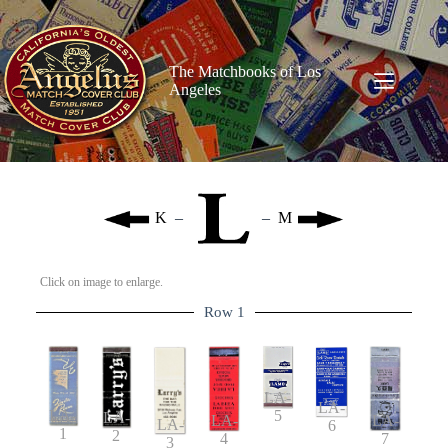
The Matchbooks of Los
Angeles
K
–
–
M
Click on image to enlarge.
Row 1
LA-
LA-
LA-
5
LA-
LA-
LA-
LA-
6
1
2
7
4
3