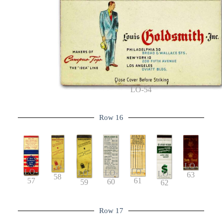
LO-54
Row 16
LO-
LO-
LO-
LO-
LO-
LO-
LO-
63
58
57
61
60
59
62
Row 17