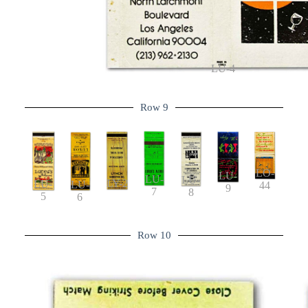
LU-4
Row 9
LO-
LU-
LU-
LU-
LY-2
LU-
LU-
44
9
7
8
5
6
Row 10