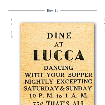
Row 11
L
U
-
-
1
6